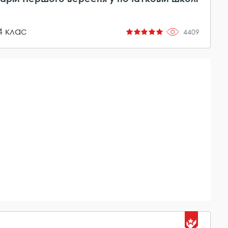
4
клас
4409