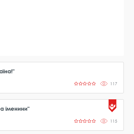
їна!"
117
на іменини"
115