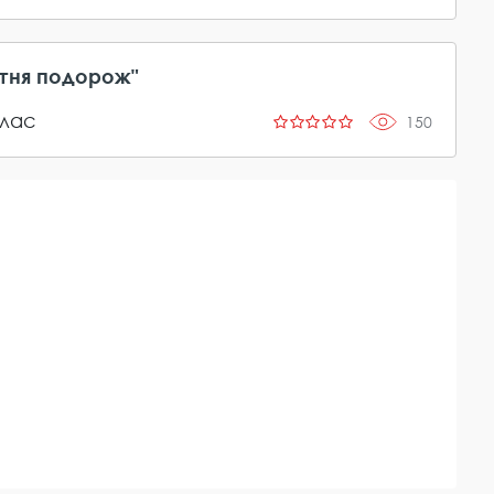
ітня подорож"
лас
150