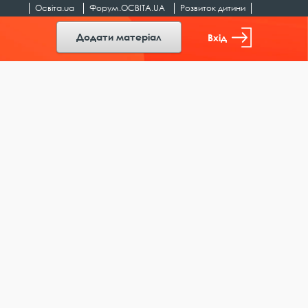
Освіта.ua
Форум.ОСВІТА.UA
Розвиток дитини
Додати матеріал
Вхід