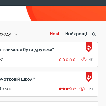
Нові
Найкращі
а​х​о​д​у
: вчимося бути друзями"
ас
49
чатковій школі"
4
клас
120