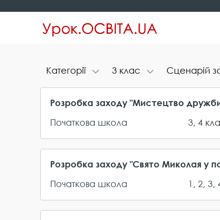
К​а​т​е​г​о​р​і​ї
3​ ​к​л​а​с
С​ц​е​н​а​р​і​й​ ​з​
Розробка заходу "Мистецтво дружби
Початкова школа
3
,
4
кл
Розробка заходу "Свято Миколая у по
Початкова школа
1
,
2
,
3
,