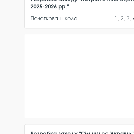
2025-2026 рр."
Початкова школа
1
,
2
,
3
,
Розробка заходу "Сім чудес України"