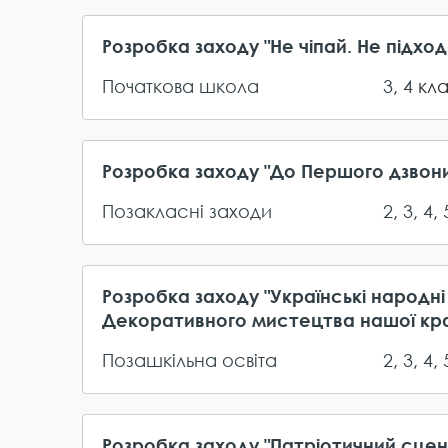
Розробка заходу "Не чіпай. Не підход
Початкова школа
3
,
4
кл
Розробка заходу "До Першого дзвони
Позакласні заходи
2
,
3
,
4
,
Розробка заходу "Українські народні
Декоративного мистецтва нашої кра
Позашкільна освіта
2
,
3
,
4
,
Розробка заходу "Патріотичний сцен