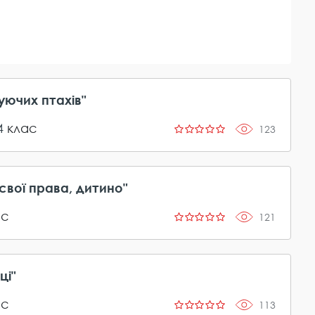
ючих птахів"
4
клас
123
свої права, дитино"
ас
121
ці"
ас
113