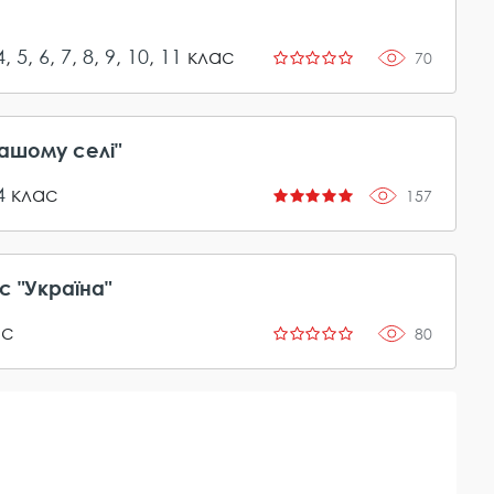
4
,
5
,
6
,
7
,
8
,
9
,
10
,
11
клас
70
нашому селі"
4
клас
157
с "Україна"
ас
80