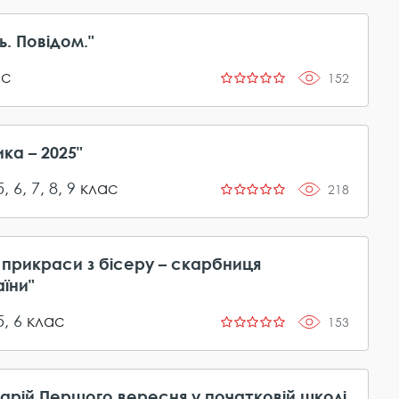
ь. Повідом."
ас
152
ка – 2025"
5
,
6
,
7
,
8
,
9
клас
218
 прикраси з бісеру – скарбниця
їни"
5
,
6
клас
153
арій Першого вересня у початковій школі