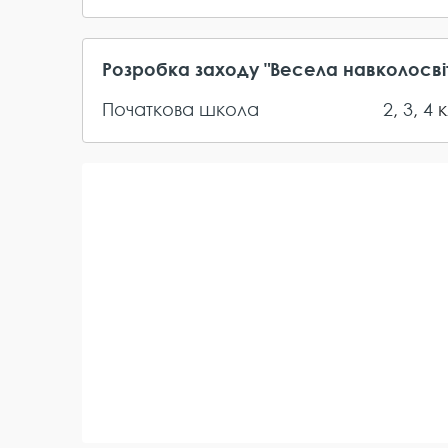
Розробка заходу "Весела навколосв
Початкова школа
2
,
3
,
4
к