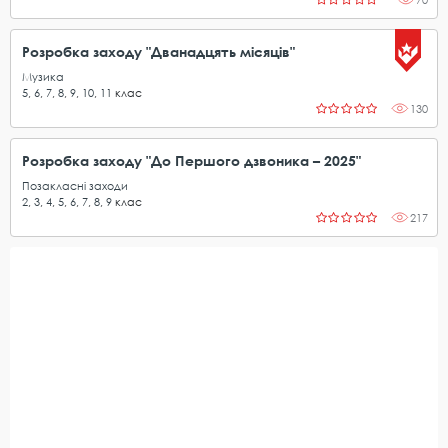
Розробка заходу "Дванадцять місяців"
Музика
5
,
6
,
7
,
8
,
9
,
10
,
11
клас
130
Розробка заходу "До Першого дзвоника – 2025"
Позакласні заходи
2
,
3
,
4
,
5
,
6
,
7
,
8
,
9
клас
217