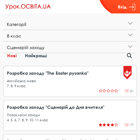
Вхід
К​а​т​е​г​о​р​і​ї
8​ ​к​л​а​с
С​ц​е​н​а​р​і​й​ ​з​а​х​о​д​у
Нові
Найкращі
Розробка заходу "The Easter pysanka"
Англійська мова
7
,
8
,
9
клас
61
Розробка заходу "Сценарій до Дня вчителя"
Позакласні заходи
4
,
5
,
6
,
7
,
8
,
9
,
10
,
11
клас
77