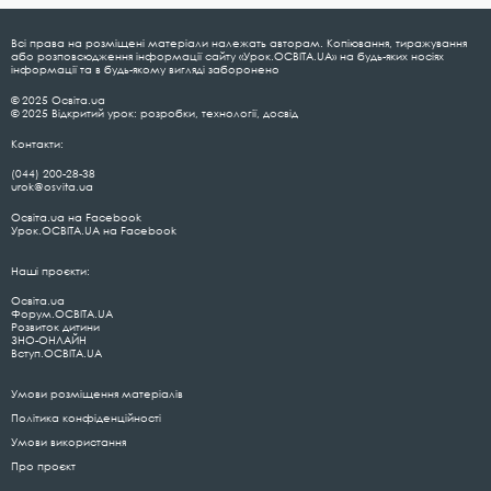
Всі права на розміщені матеріали належать авторам. Копіювання, тиражування
або розповсюдження інформації сайту «Урок.ОСВІТА.UA» на будь-яких носіях
інформації та в будь-якому вигляді заборонено
© 2025 Освіта.ua
© 2025 Відкритий урок: розробки, технології, досвід
Контакти:
(044) 200-28-38
urok@osvita.ua
Освіта.ua на Facebook
Урок.ОСВІТА.UA на Facebook
Наші проєкти:
Освіта.ua
Форум.ОСВІТА.UA
Розвиток дитини
ЗНО-ОНЛАЙН
Вступ.ОСВІТА.UA
Умови розміщення матеріалів
Політика конфіденційності
Умови використання
Про проєкт