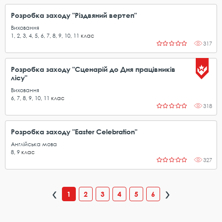
Розробка заходу "Різдвяний вертеп"
Виховання
1
,
2
,
3
,
4
,
5
,
6
,
7
,
8
,
9
,
10
,
11
клас
317
Розробка заходу "Сценарій до Дня працівників
лісу"
Виховання
6
,
7
,
8
,
9
,
10
,
11
клас
318
Розробка заходу "Easter Celebration"
Англійська мова
8
,
9
клас
327
1
2
3
4
5
6