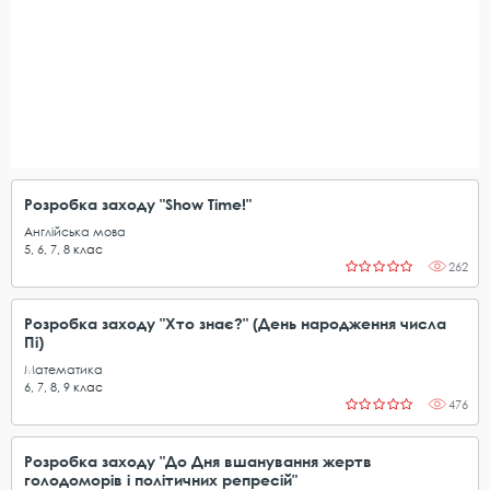
Розробка заходу "Show Time!"
Англійська мова
5
,
6
,
7
,
8
клас
262
Розробка заходу "Хто знає?" (День народження числа
Пі)
Математика
6
,
7
,
8
,
9
клас
476
Розробка заходу "До Дня вшанування жертв
голодоморів і політичних репресій"