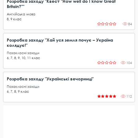
Розробка заходу "Квест "How well do I know Great
Britain?""
Англійська мова
8
,
9
клас
84
Розробка заходу "Хай уся земля почує – Україна
колядує!"
Позакласні заходи
6
,
7
,
8
,
9
,
10
,
11
клас
104
Розробка заходу "Українські вечорниці"
Позакласні заходи
6
,
7
,
8
,
9
клас
112