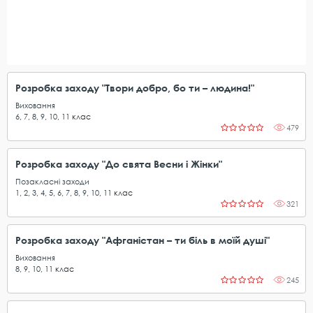
Розробка заходу "Твори добро, бо ти – людина!"
Виховання
6
,
7
,
8
,
9
,
10
,
11
клас
479
Розробка заходу "До свята Весни і Жінки"
Позакласні заходи
1
,
2
,
3
,
4
,
5
,
6
,
7
,
8
,
9
,
10
,
11
клас
321
Розробка заходу "Афганістан – ти біль в моїй душі"
Виховання
8
,
9
,
10
,
11
клас
245