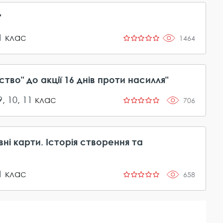
"
1
клас
1464
тво" до акції 16 днів проти насилля"
9
,
10
,
11
клас
706
ні карти. Історія створення та
1
клас
658