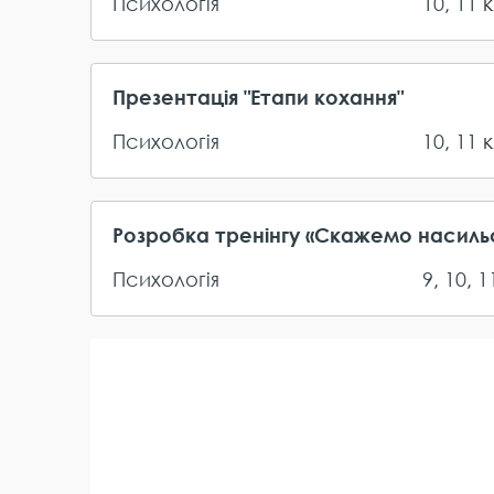
Психологія
10
,
11
к
Презентація "Етапи кохання"
Психологія
10
,
11
к
Розробка тренінгу «Скажемо насильств
Психологія
9
,
10
,
1