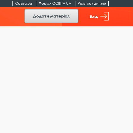
Освіта.ua
Форум.ОСВІТА.UA
Розвиток дитини
Додати матеріал
Вхід