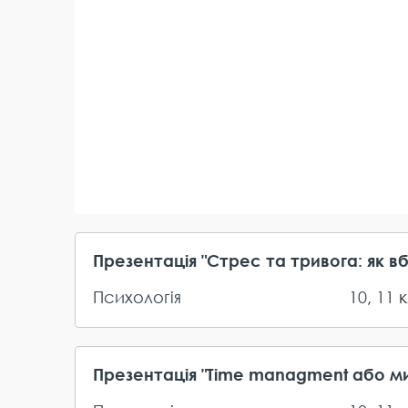
Презентація "Стрес та тривога: як в
Психологія
10
,
11
к
Презентація "Time managment або м