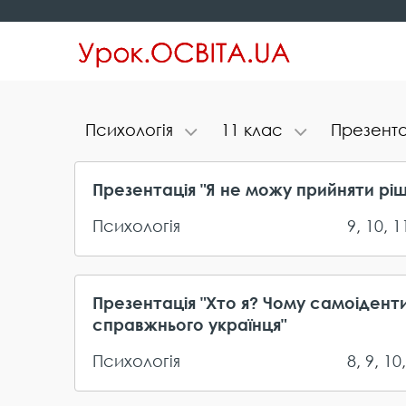
П​с​и​х​о​л​о​г​і​я
1​1​ ​к​л​а​с
П​р​е​з​е​н​т​а
Презентація "Я не можу прийняти рі
Психологія
9
,
10
,
1
Презентація "Хто я? Чому самоідент
справжнього українця"
Психологія
8
,
9
,
10