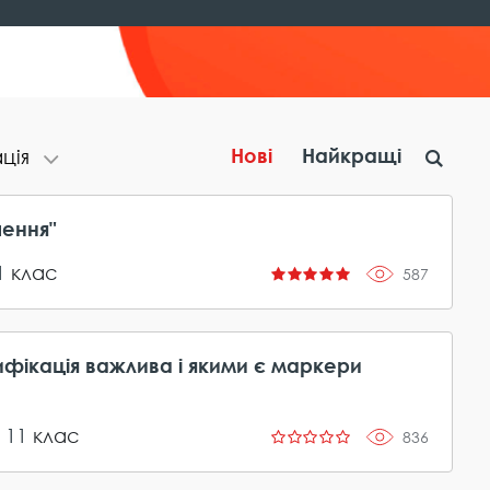
Нові
Найкращі
​ц​і​я
шення"
1
клас
587
ифікація важлива і якими є маркери
,
11
клас
836