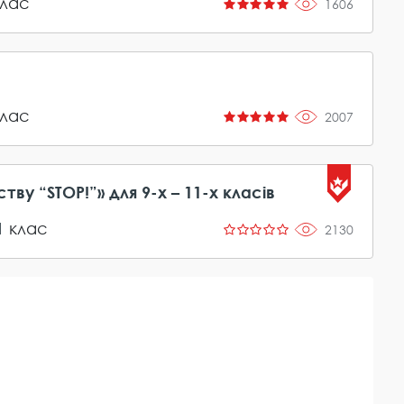
лас
1606
лас
2007
у “STOP!”» для 9-х – 11-х класів
1
клас
2130