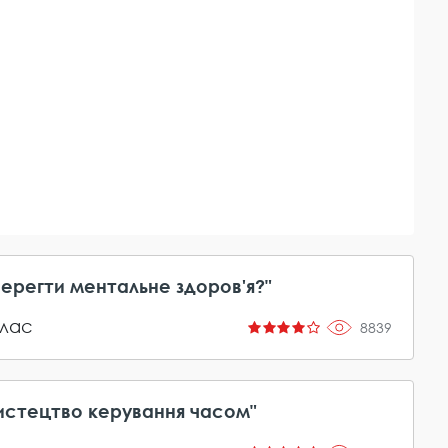
берегти ментальне здоров'я?"
лас
8839
истецтво керування часом"