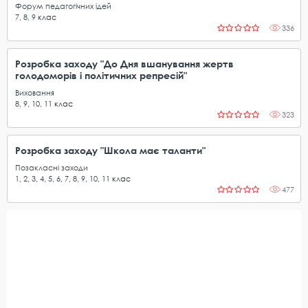
Форум педагогічних ідей
7
,
8
,
9
клас
336
Розробка заходу "До Дня вшанування жертв
голодоморів і політичних репресій"
Виховання
8
,
9
,
10
,
11
клас
323
Розробка заходу "Школа має таланти"
Позакласні заходи
1
,
2
,
3
,
4
,
5
,
6
,
7
,
8
,
9
,
10
,
11
клас
477