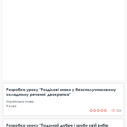
Розробка уроку "Розділові знаки у безсполучниковому
складному реченні: двокрапка"
Українська мова
9
клас
234
Розробка уроку "Подумай добре і зроби свій вибір