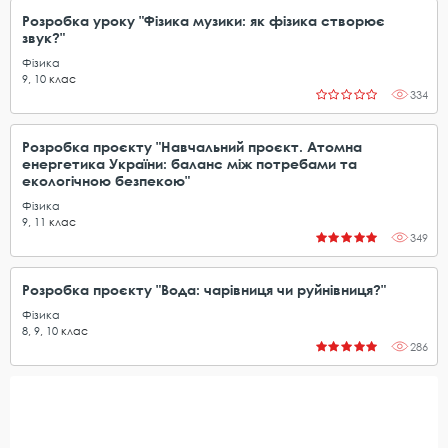
Розробка уроку "Фізика музики: як фізика створює
звук?"
Фізика
9
,
10
клас
334
Розробка проєкту "Навчальний проєкт. Атомна
енергетика України: баланс між потребами та
екологічною безпекою"
Фізика
9
,
11
клас
349
Розробка проєкту "Вода: чарівниця чи руйнівниця?"
Фізика
8
,
9
,
10
клас
286