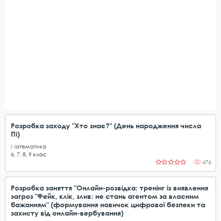
Розробка заходу "Хто знає?" (День народження числа
Пі)
Математика
6
,
7
,
8
,
9
клас
476
Розробка заняття "Онлайн-розвідка: тренінг із виявлення
загроз "Фейк, клік, злив: не стань агентом за власним
бажанням" (формування навичок цифрової безпеки та
захисту від онлайн-вербування)