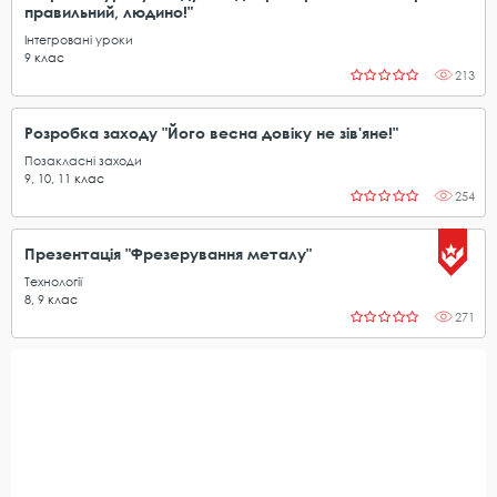
правильний, людино!"
Інтегровані уроки
9
клас
213
Розробка заходу "Його весна довіку не зів'яне!"
Позакласні заходи
9
,
10
,
11
клас
254
Презентація "Фрезерування металу"
Технології
8
,
9
клас
271