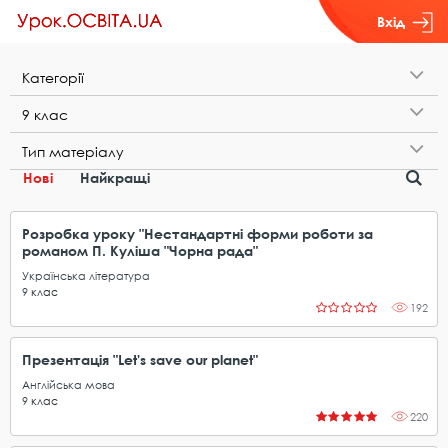
Вхід
К​а​т​е​г​о​р​і​ї
9​ ​к​л​а​с
Т​и​п​ ​м​а​т​е​р​і​а​л​у
Нові
Найкращі
Розробка уроку "Нестандартні форми роботи за
романом П. Куліша "Чорна рада"
Українська література
9
клас
192
Презентація "Let's save our planet"
Англійська мова
9
клас
220