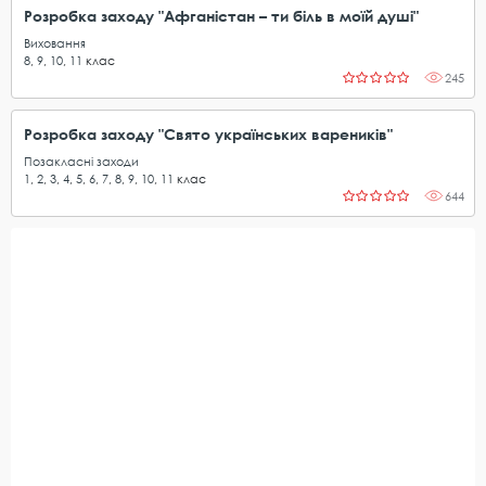
Розробка заходу "Афганістан – ти біль в моїй душі"
Виховання
8
,
9
,
10
,
11
клас
245
Розробка заходу "Свято українських вареників"
Позакласні заходи
1
,
2
,
3
,
4
,
5
,
6
,
7
,
8
,
9
,
10
,
11
клас
644