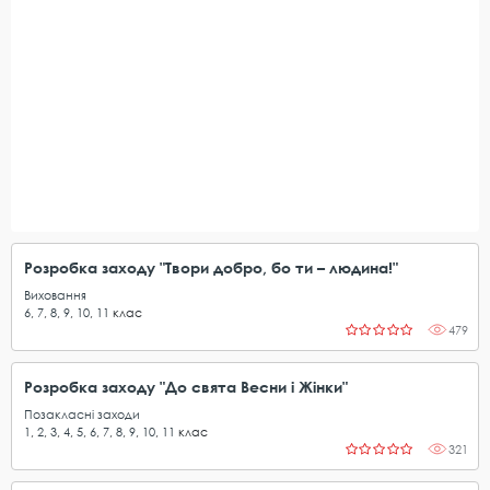
Розробка заходу "Твори добро, бо ти – людина!"
Виховання
6
,
7
,
8
,
9
,
10
,
11
клас
479
Розробка заходу "До свята Весни і Жінки"
Позакласні заходи
1
,
2
,
3
,
4
,
5
,
6
,
7
,
8
,
9
,
10
,
11
клас
321