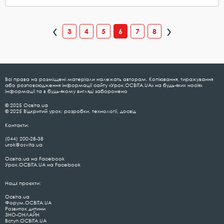
3
4
5
6
7
8
Всі права на розміщені матеріали належать авторам. Копіювання, тиражування
або розповсюдження інформації сайту «Урок.ОСВІТА.UA» на будь-яких носіях
інформації та в будь-якому вигляді заборонено
© 2025 Освіта.ua
© 2025 Відкритий урок: розробки, технології, досвід
Контакти:
(044) 200-28-38
urok@osvita.ua
Освіта.ua на Facebook
Урок.ОСВІТА.UA на Facebook
Наші проєкти:
Освіта.ua
Форум.ОСВІТА.UA
Розвиток дитини
ЗНО-ОНЛАЙН
Вступ.ОСВІТА.UA