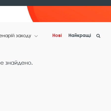
Нові
Найкращі
​н​а​р​і​й​ ​з​а​х​о​д​у
не знайдено.