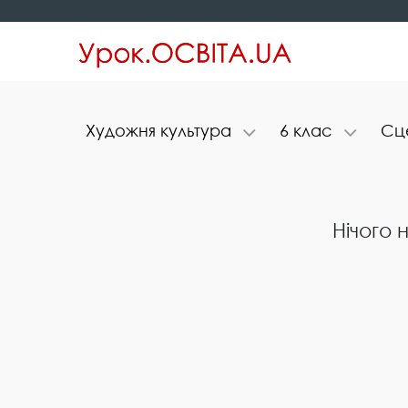
Х​у​д​о​ж​н​я​ ​к​у​л​ь​т​у​р​а
6​ ​к​л​а​с
С​ц​е
Нічого 