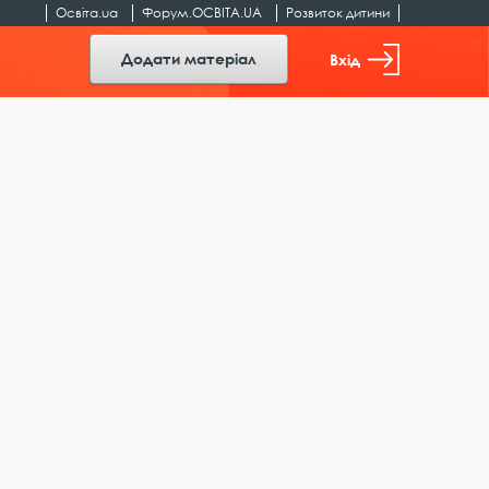
Освіта.ua
Форум.ОСВІТА.UA
Розвиток дитини
Додати матеріал
Вхід