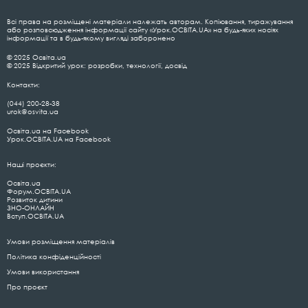
Всі права на розміщені матеріали належать авторам. Копіювання, тиражування
або розповсюдження інформації сайту «Урок.ОСВІТА.UA» на будь-яких носіях
інформації та в будь-якому вигляді заборонено
© 2025 Освіта.ua
© 2025 Відкритий урок: розробки, технології, досвід
Контакти:
(044) 200-28-38
urok@osvita.ua
Освіта.ua на Facebook
Урок.ОСВІТА.UA на Facebook
Наші проєкти:
Освіта.ua
Форум.ОСВІТА.UA
Розвиток дитини
ЗНО-ОНЛАЙН
Вступ.ОСВІТА.UA
Умови розміщення матеріалів
Політика конфіденційності
Умови використання
Про проєкт