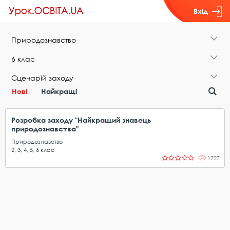
Вхід
П​р​и​р​о​д​о​з​н​а​в​с​т​в​о
6​ ​к​л​а​с
С​ц​е​н​а​р​і​й​ ​з​а​х​о​д​у
Нові
Найкращі
Розробка заходу "Найкращий знавець
природознавства"
Природознавство
2
,
3
,
4
,
5
,
6
клас
1727