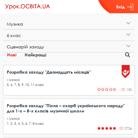
Вхід
М​у​з​и​к​а
6​ ​к​л​а​с
С​ц​е​н​а​р​і​й​ ​з​а​х​о​д​у
Нові
Найкращі
Розробка заходу "Дванадцять місяців"
Музика
5
,
6
,
7
,
8
,
9
,
10
,
11
клас
130
Розробка заходу "Пісня – скарб українського народу"
для 1-х – 8-х класів музичної школи
Музика
1
,
2
,
3
,
4
,
5
,
6
,
7
,
8
клас
2726