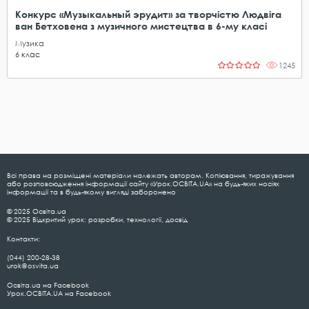
Конкурс «Музыкальный эрудит» за творчістю Людвіга
ван Бетховена з музичного мистецтва в 6-му класі
Музика
6
клас
1245
Всі права на розміщені матеріали належать авторам. Копіювання, тиражування
або розповсюдження інформації сайту «Урок.ОСВІТА.UA» на будь-яких носіях
інформації та в будь-якому вигляді заборонено
© 2025 Освіта.ua
© 2025 Відкритий урок: розробки, технології, досвід
Контакти:
(044) 200-28-38
urok@osvita.ua
Освіта.ua на Facebook
Урок.ОСВІТА.UA на Facebook