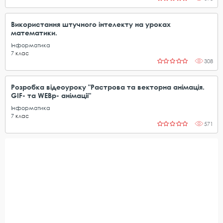
Використання штучного інтелекту на уроках
математики.
Інформатика
7
клас
308
Розробка відеоуроку "Растрова та векторна анімація.
GIF- та WEBp- анімації"
Інформатика
7
клас
571