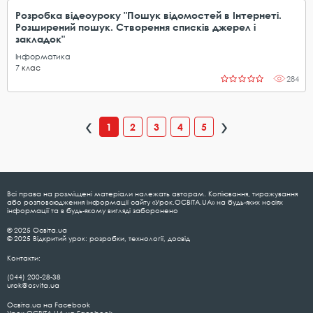
Розробка відеоуроку "Пошук відомостей в Інтернеті.
Розширений пошук. Створення списків джерел і
закладок"
Інформатика
7
клас
284
1
2
3
4
5
Всі права на розміщені матеріали належать авторам. Копіювання, тиражування
або розповсюдження інформації сайту «Урок.ОСВІТА.UA» на будь-яких носіях
інформації та в будь-якому вигляді заборонено
© 2025 Освіта.ua
© 2025 Відкритий урок: розробки, технології, досвід
Контакти:
(044) 200-28-38
urok@osvita.ua
Освіта.ua на Facebook