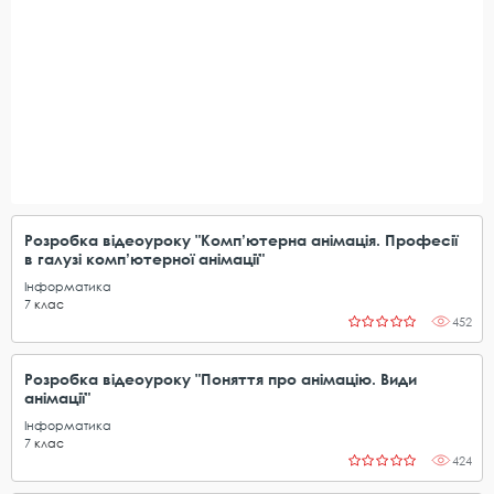
Розробка відеоуроку "Комп’ютерна анімація. Професії
в галузі комп’ютерної анімації"
Інформатика
7
клас
452
Розробка відеоуроку "Поняття про анімацію. Види
анімації"
Інформатика
7
клас
424