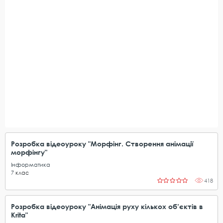
Розробка відеоуроку "Морфінг. Створення анімації
морфінгу"
Інформатика
7
клас
418
Розробка відеоуроку "Анімація руху кількох об’єктів в
Кrita"