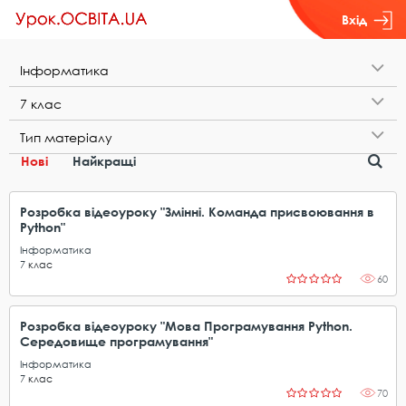
Вхід
І​н​ф​о​р​м​а​т​и​к​а
7​ ​к​л​а​с
Т​и​п​ ​м​а​т​е​р​і​а​л​у
Нові
Найкращі
Розробка відеоуроку "Змінні. Команда присвоювання в
Python"
Інформатика
7
клас
60
Розробка відеоуроку "Мова Програмування Рython.
Середовище програмування"
Інформатика
7
клас
70