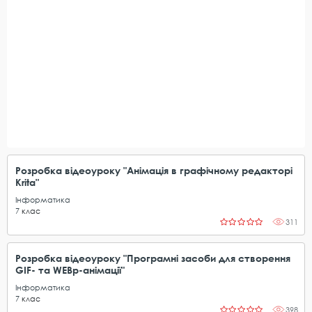
Розробка відеоуроку "Анімація в графічному редакторі
Кrita"
Інформатика
7
клас
311
Розробка відеоуроку "Програмні засоби для створення
GIF- та WEBp-анімації"
Інформатика
7
клас
398