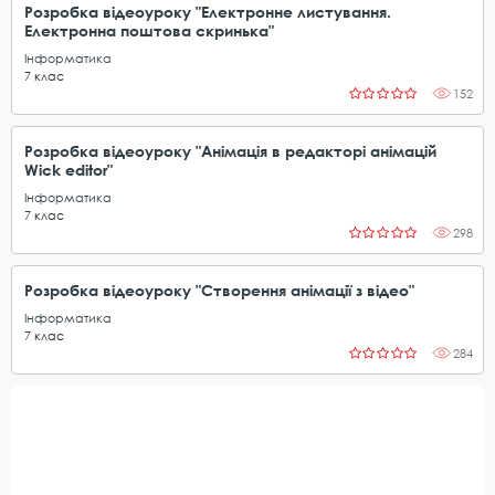
Розробка відеоуроку "Електронне листування.
Електронна поштова скринька"
Інформатика
7
клас
152
Розробка відеоуроку "Анімація в редакторі анімацій
Wick editor"
Інформатика
7
клас
298
Розробка відеоуроку "Створення анімації з відео"
Інформатика
7
клас
284