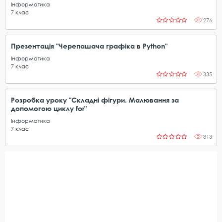
Інформатика
7
клас
276
Презентація "Черепашача графіка в Python"
Інформатика
7
клас
335
Розробка уроку "Складні фігури. Малювання за
допомогою циклу for"
Інформатика
7
клас
313