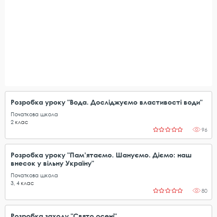
Розробка уроку "Вода. Досліджуємо властивості води"
Початкова школа
2
клас
96
Розробка уроку "Пам’ятаємо. Шануємо. Діємо: наш
внесок у вільну Україну"
Початкова школа
3
,
4
клас
80
Розробка заходу "Свято осені"