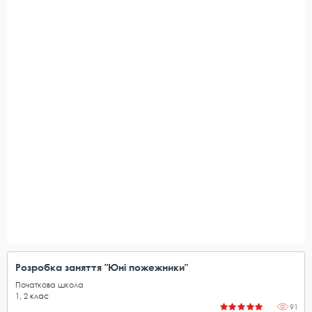
Розробка заняття "Юні пожежники"
Початкова школа
1
,
2
клас
91