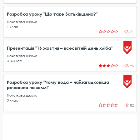
Розробка уроку "Що таке Батьківщина?"
Початкова школа
1
клас
71
Презентація "16 жовтня – всесвітній день хліба"
Початкова школа
3
,
4
клас
95
Розробка уроку "Чому вода – найзагадковіша
речовина на землі"
Початкова школа
3
клас
82