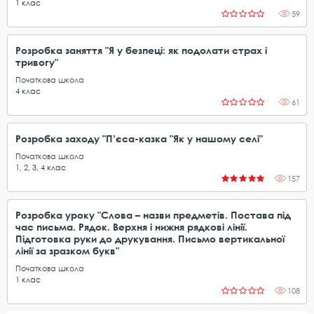
1
клас
59
Розробка заняття "Я у безпеці: як подолати страх і
тривогу"
Початкова школа
4
клас
61
Розробка заходу "П’єса-казка "Як у нашому селі"
Початкова школа
1
,
2
,
3
,
4
клас
157
Розробка уроку "Слова – назви предметів. Постава під
час письма. Рядок. Верхня і нижня рядкові лінії.
Підготовка руки до друкування. Письмо вертикальної
лінії за зразком букв"
Початкова школа
1
клас
108