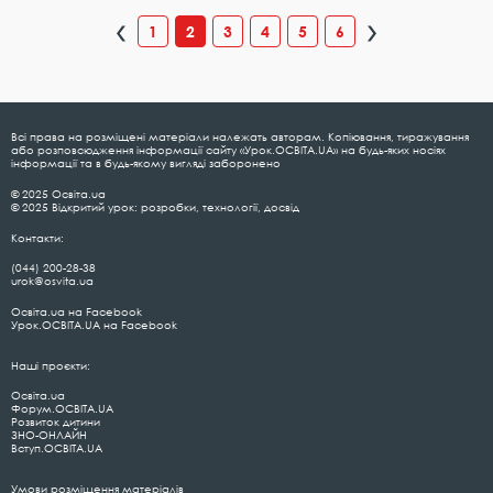
1
2
3
4
5
6
Всі права на розміщені матеріали належать авторам. Копіювання, тиражування
або розповсюдження інформації сайту «Урок.ОСВІТА.UA» на будь-яких носіях
інформації та в будь-якому вигляді заборонено
© 2025 Освіта.ua
© 2025 Відкритий урок: розробки, технології, досвід
Контакти:
(044) 200-28-38
urok@osvita.ua
Освіта.ua на Facebook
Урок.ОСВІТА.UA на Facebook
Наші проєкти:
Освіта.ua
Форум.ОСВІТА.UA
Розвиток дитини
ЗНО-ОНЛАЙН
Вступ.ОСВІТА.UA
Умови розміщення матеріалів