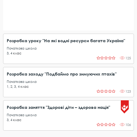
Розробка уроку "На які водні ресурси багата Україна"
Початкова школа
3
,
4
клас
125
Розробка заходу "Подбаймо про зимуючих птахів"
Початкова школа
1
,
2
,
3
,
4
клас
123
Розробка заняття "Здорові діти – здорова нація"
Початкова школа
3
,
4
клас
106