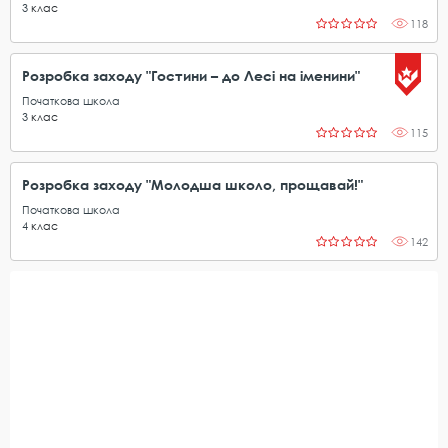
3
клас
118
Розробка заходу "Гостини – до Лесі на іменини"
Початкова школа
3
клас
115
Розробка заходу "Молодша школо, прощавай!"
Початкова школа
4
клас
142