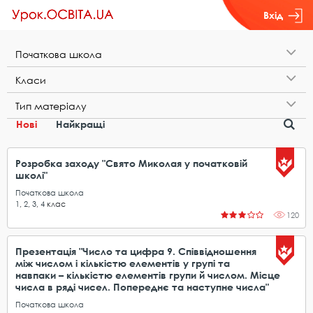
Вхід
П​о​ч​а​т​к​о​в​а​ ​ш​к​о​л​а
К​л​а​с​и
Т​и​п​ ​м​а​т​е​р​і​а​л​у
Нові
Найкращі
Розробка заходу "Свято Миколая у початковій
школі"
Початкова школа
1
,
2
,
3
,
4
клас
120
Презентація "Число та цифра 9. Співвідношення
між числом і кількістю елементів у групі та
навпаки – кількістю елементів групи й числом. Місце
числа в ряді чисел. Попереднє та наступне числа"
Початкова школа