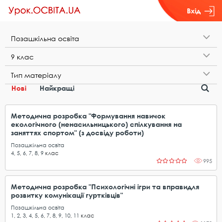
Вхід
П​о​з​а​ш​к​і​л​ь​н​а​ ​о​с​в​і​т​а
9​ ​к​л​а​с
Т​и​п​ ​м​а​т​е​р​і​а​л​у
Нові
Найкращі
Методична розробка "Формування навичок
екологічного (ненасильницького) спілкування на
заняттях спортом" (з досвіду роботи)
Позашкільна освіта
4
,
5
,
6
,
7
,
8
,
9
клас
995
Методична розробка "Психологічні ігри та вправидля
розвитку комунікації гуртківців"
Позашкільна освіта
1
,
2
,
3
,
4
,
5
,
6
,
7
,
8
,
9
,
10
,
11
клас