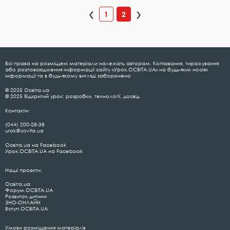
1
2
Всі права на розміщені матеріали належать авторам. Копіювання, тиражування
або розповсюдження інформації сайту «Урок.ОСВІТА.UA» на будь-яких носіях
інформації та в будь-якому вигляді заборонено
© 2025 Освіта.ua
© 2025 Відкритий урок: розробки, технології, досвід
Контакти:
(044) 200-28-38
urok@osvita.ua
Освіта.ua на Facebook
Урок.ОСВІТА.UA на Facebook
Наші проєкти:
Освіта.ua
Форум.ОСВІТА.UA
Розвиток дитини
ЗНО-ОНЛАЙН
Вступ.ОСВІТА.UA
Умови розміщення матеріалів