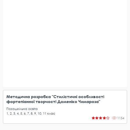
Методична розробка "Стилістичні особливості
фортепіанної творчості Доменіко Чимароза"
Позашкільна освіта
1
,
2
,
3
,
4
,
5
,
6
,
7
,
8
,
9
,
10
,
11
клас
1154