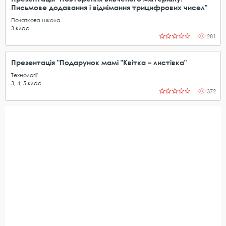
Письмове додавання і віднімання трицифрових чисел"
Початкова школа
3
клас
281
Презентація "Подарунок мамі "Квітка – листівка"
Технології
3
,
4
,
5
клас
372