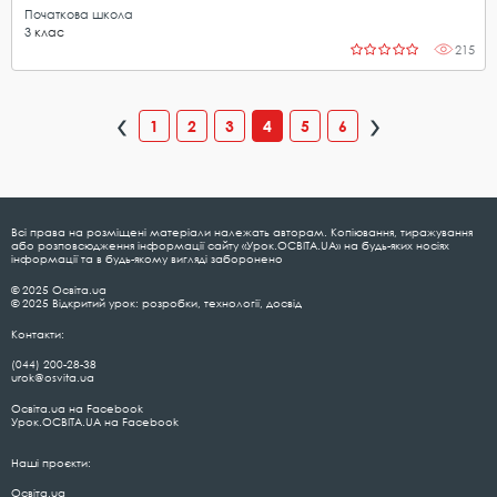
Початкова школа
3
клас
215
1
2
3
4
5
6
Всі права на розміщені матеріали належать авторам. Копіювання, тиражування
або розповсюдження інформації сайту «Урок.ОСВІТА.UA» на будь-яких носіях
інформації та в будь-якому вигляді заборонено
© 2025 Освіта.ua
© 2025 Відкритий урок: розробки, технології, досвід
Контакти:
(044) 200-28-38
urok@osvita.ua
Освіта.ua на Facebook
Урок.ОСВІТА.UA на Facebook
Наші проєкти:
Освіта.ua