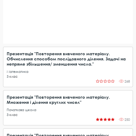
Презентація "Повторення вивченого матеріалу.
Обчислення способом послідовного ділення. Задачі на
непряме збільшення/ зменшення числа."
Математика
3
клас
268
Презентація "Повторення вивченого матеріалу.
Множення і ділення круглих чисел"
Початкова школа
3
клас
250
Презентація "Повторення вивченого матеріалу.