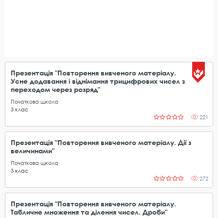
Презентація "Повторення вивченого матеріалу.
Усне додавання і віднімання трицифрових чисел з
переходом через розряд"
Початкова школа
3
клас
221
Презентація "Повторення вивченого матеріалу. Дії з
величинами"
Початкова школа
3
клас
272
Презентація "Повторення вивченого матеріалу.
Табличне множення та ділення чисел. Дроби"