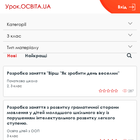
Вхід
К​а​т​е​г​о​р​і​ї
3​ ​к​л​а​с
Т​и​п​ ​м​а​т​е​р​і​а​л​у
Нові
Найкращі
Розробка заняття "Вірш "Як зробити день веселим"
Початкова школа
2
,
3
клас
287
Розробка заняття з розвитку граматичної сторони
мовлення у дітей молодшого шкільного віку із
порушенням інтелектуального розвитку легкого
ступеню.
Освіта дітей з ООП
3
клас